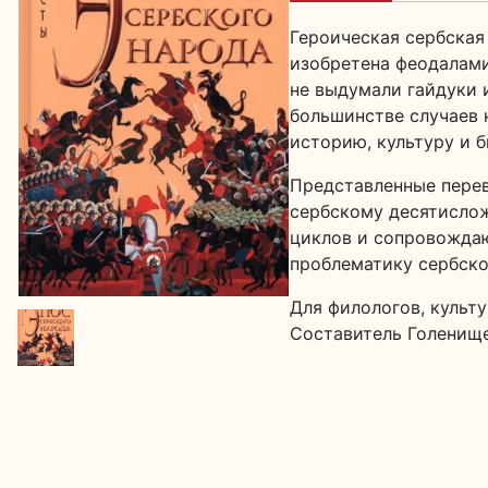
Героическая сербская
изобретена феодалами
не выдумали гайдуки 
большинстве случаев 
историю, культуру и б
Представленные перев
сербскому десятислож
циклов и сопровожда
проблематику сербско
Для филологов, культ
Составитель Голенище