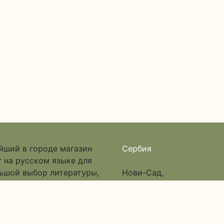
йший в городе магазин
Сербия
 на русском языке для
льшой выбор литературы,
Нови-Сад,
настольные игры.
улица Исе Баича, дом 12,
Пассаж 6, вход в арку
Google Map