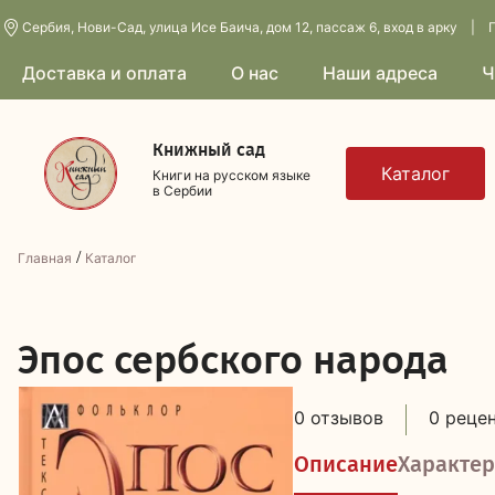
Сербия, Нови-Сад, улица Исе Баича, дом 12, пассаж 6, вход в арку | П
Доставка и оплата
О нас
Наши адреса
Ч
Книжный сад
Книги на русском языке
в Сербии
/
Главная
Каталог
Э
пос сербского народа
0 отзывов
0 реце
Описание
Характер