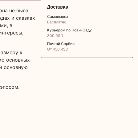
Доставка
она не была
Самовывоз
дах и сказках
Бесплатно
ми, в
Курьером по Нови-Саду
интересы,
300 RSD
Почтой Сербии
От 450 RSD
размеру к
ко основных
й основную
 эпосом.