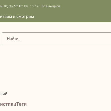
н, Вт, Ср, Чт, Пт, Сб 10-17; Вс выходной
итаем и смотрим
нзий
истики
Теги