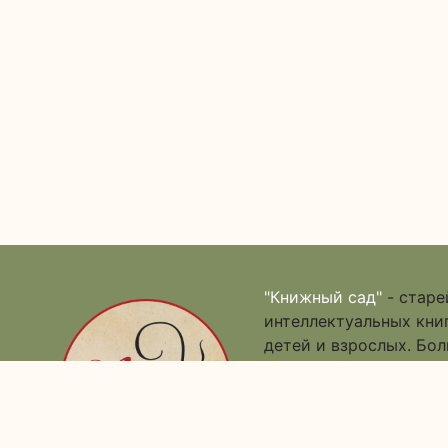
"Книжный сад"
- старе
интеллектуальных книг
детей и взрослых. Бо
деревянные игрушки, 
Контакты