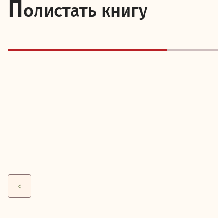
П
олистать книгу