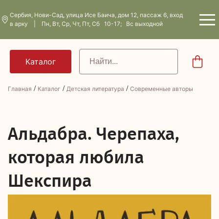
Сербия, Нови-Сад, улица Исе Баича, дом 12, пассаж 6, вход
в арку | Пн, Вт, Ср, Чт, Пт, Сб 10-17; Вс выходной
/
/
/
Главная
Каталог
Детская литература
Современные авторы
А
льдабра. Черепаха,
которая любила
Шекспира