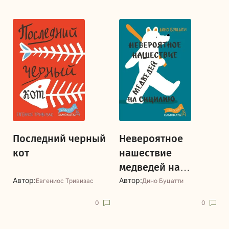
Последний черный
Невероятное
кот
нашествие
медведей на
Сицилию
Автор:
Автор:
Евгениос Тривизас
Дино Буцатти
0
0