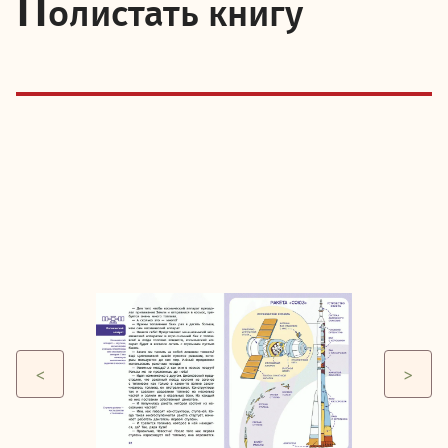
П
олистать книгу