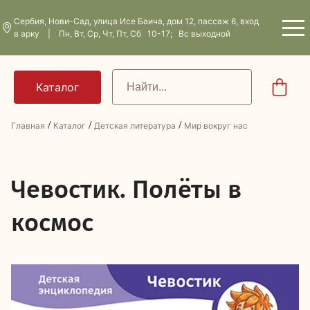
Сербия, Нови-Сад, улица Исе Баича, дом 12, пассаж 6, вход
в арку | Пн, Вт, Ср, Чт, Пт, Сб 10-17; Вс выходной
/
/
/
Главная
Каталог
Детская литература
Мир вокруг нас
Ч
евостик. Полёты в
космос