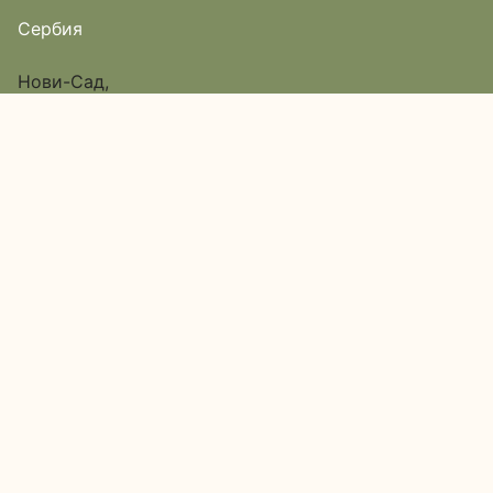
Сербия
Нови-Сад,
улица Исе Баича, дом 12,
Пассаж 6, вход в арку
Google Map
О нас
Каталог
Доставка и оплата
Акции
Обратная связь
Наши адреса