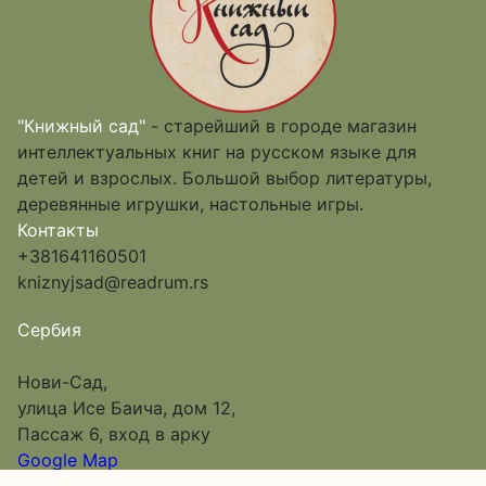
"Книжный сад"
- старейший в городе магазин
интеллектуальных книг на русском языке для
детей и взрослых. Большой выбор литературы,
деревянные игрушки, настольные игры.
Контакты
+381641160501
kniznyjsad@readrum.rs
Сербия
Нови-Сад,
улица Исе Баича, дом 12,
Пассаж 6, вход в арку
Google Map