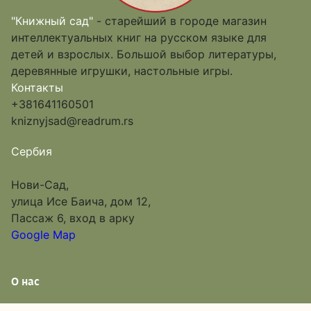
"Книжный сад"
- старейший в городе магазин
интеллектуальных книг на русском языке для
детей и взрослых. Большой выбор литературы,
деревянные игрушки, настольные игры.
Контакты
+381641160501
kniznyjsad@readrum.rs
Сербия
Нови-Сад,
улица Исе Баича, дом 12,
Пассаж 6, вход в арку
Google Map
О нас
Каталог