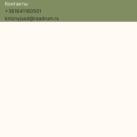
Контакты
+381641160501
kniznyjsad@readrum.rs
Сербия
Нови-Сад,
улица Исе Баича, дом 12,
Пассаж 6, вход в арку
Google Map
О нас
Каталог
Доставка и оплата
Акции