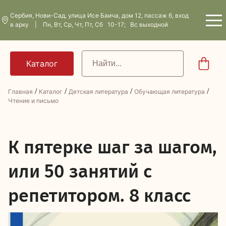
Сербия, Нови-Сад, улица Исе Баича, дом 12, пассаж 6, вход
в арку | Пн, Вт, Ср, Чт, Пт, Сб 10-17; Вс выходной
/
/
/
/
Главная
Каталог
Детская литература
Обучающая литература
Чтение и письмо
К
пятерке шаг за шагом,
или 50 занятий с
репетитором. 8 класс