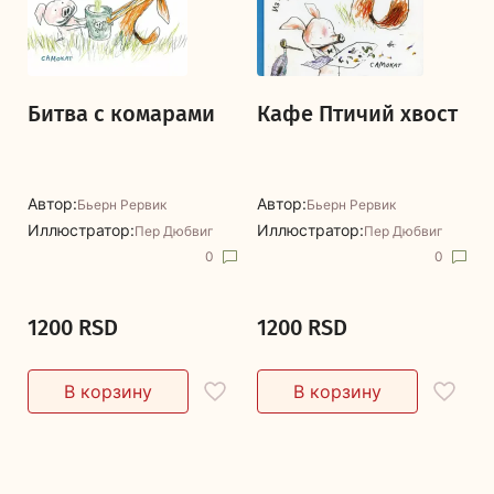
Битва с комарами
Кафе Птичий хвост
Автор:
Автор:
Бьерн Рервик
Бьерн Рервик
Иллюстратор:
Иллюстратор:
Пер Дюбвиг
Пер Дюбвиг
0
0
1200 RSD
1200 RSD