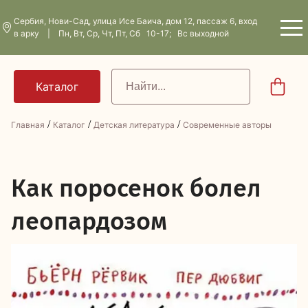
Сербия, Нови-Сад, улица Исе Баича, дом 12, пассаж 6, вход
в арку | Пн, Вт, Ср, Чт, Пт, Сб 10-17; Вс выходной
/
/
/
Главная
Каталог
Детская литература
Современные авторы
К
ак поросенок болел
леопардозом