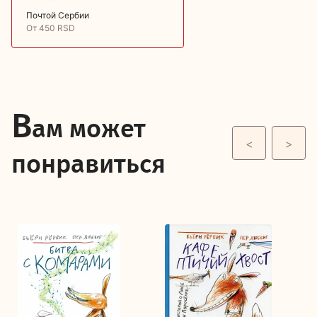
Почтой Сербии
От 450 RSD
В
ам может
<
>
понравиться