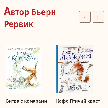
А
втор Бьерн
<
>
Рервик
Битва с комарами
Кафе Птичий хвост