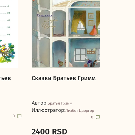
тьев
Сказки Братьев Гримм
Автор:
Братья Гримм
Иллюстратор:
Лизбет Цвергер
0
0
2400 RSD