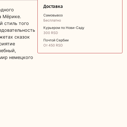
Доставка
одного
Самовывоз
а Мёрике.
Бесплатно
й стиль того
Курьером по Нови-Саду
едовательность
300 RSD
жетах сказок
Почтой Сербии
риятие
От 450 RSD
шебный,
мир немецкого