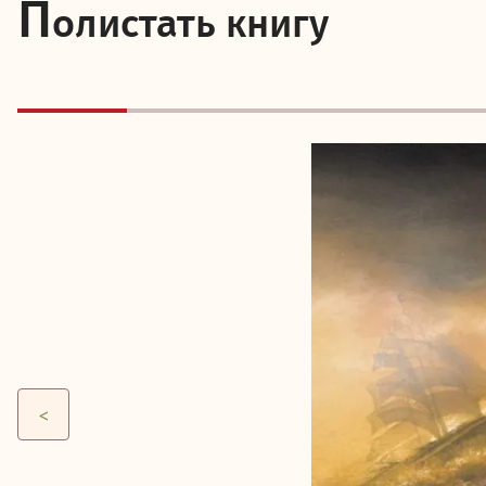
П
олистать книгу