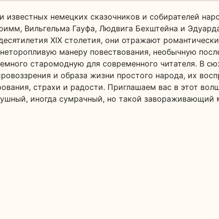
ки известных немецких сказочников и собирателей нар
Гримм, Вильгельма Гауфа, Людвига Бехштейна и Эдуард
десятилетия XIX столетия, они отражают романтически
 неторопливую манеру повествования, необычную посл
немного старомодную для современного читателя. В сю
ровоззрения и образа жизни простого народа, их восп
рования, страхи и радости. Приглашаем вас в этот вол
душный, иногда сумрачный, но такой завораживающий 