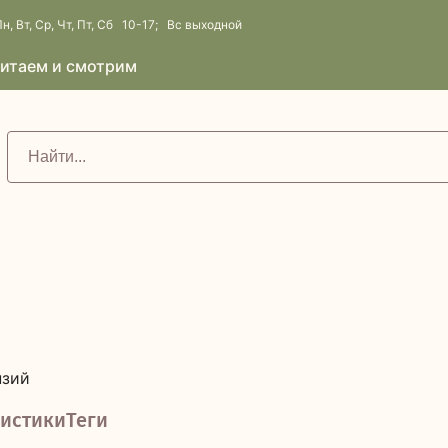
н, Вт, Ср, Чт, Пт, Сб 10-17; Вс выходной
итаем и смотрим
нзий
истики
Теги