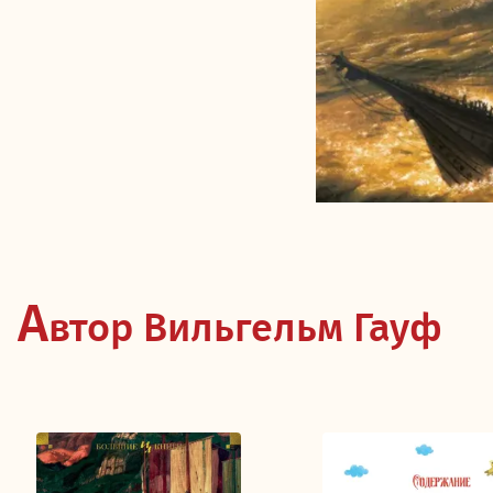
А
втор Вильгельм Гауф