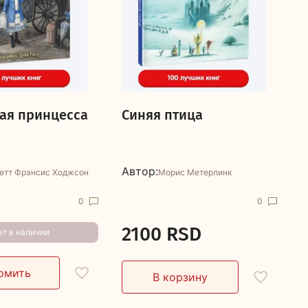
ая принцесса
Синяя птица
Т
Автор:
А
етт Фрэнсис Ходжсон
Морис Метерлинк
0
0
2100 RSD
ет в наличии