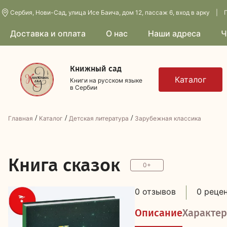
Сербия, Нови-Сад, улица Исе Баича, дом 12, пассаж 6, вход в арку | П
Доставка и оплата
О нас
Наши адреса
Ч
Книжный сад
Книги на русском языке
в Сербии
/
/
/
Главная
Каталог
Детская литература
Зарубежная классика
К
нига сказок
0+
0 отзывов
0 реце
Описание
Характер