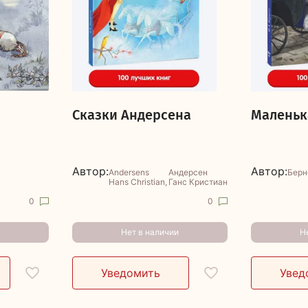
Сказки Андерсена
Маленьк
Автор:
Автор:
Andersens
Андерсен
Берн
Hans Christian
Ганс Кристиан
0
0
Нет в наличии
Н