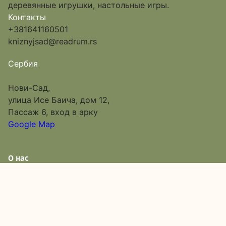
деревянные игрушки, настольные игры.
Контакты
+381641160501
kniznyjsad@readrum.rs
Сербия
Нови-Сад,
улица Исе Баича, дом 12,
Пассаж 6, вход в арку
Google Map
О нас
Каталог
Доставка и оплата
Акции