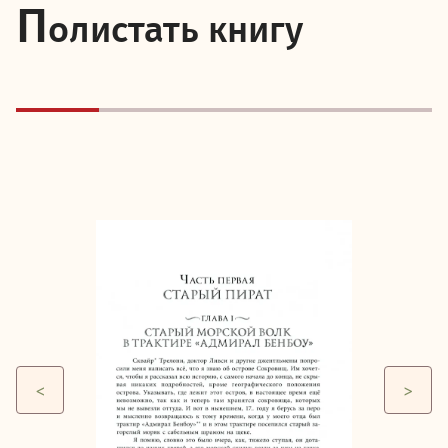
П
олистать книгу