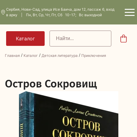
Сербия, Нови-Сад, улица Исе Баича, дом 12, пассаж 6, вход
в арку | Пн, Вт, Ср, Чт, Пт, Сб 10-17; Вс выходной
/
/
/
Главная
Каталог
Детская литература
Приключения
О
стров Сокровищ