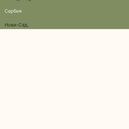
Сербия
Нови-Сад,
улица Исе Баича, дом 12,
Пассаж 6, вход в арку
Google Map
О нас
Каталог
Доставка и оплата
Акции
Обратная связь
Наши адреса