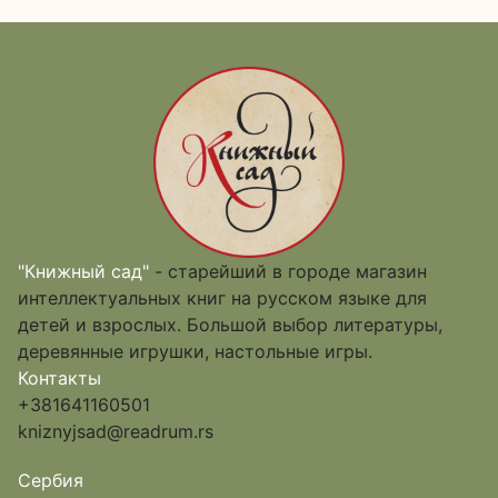
"Книжный сад"
- старейший в городе магазин
интеллектуальных книг на русском языке для
детей и взрослых. Большой выбор литературы,
деревянные игрушки, настольные игры.
Контакты
+381641160501
kniznyjsad@readrum.rs
Сербия