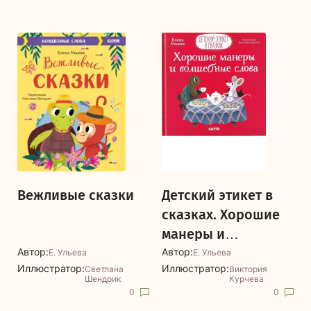
Вежливые сказки
Детский этикет в
сказках. Хорошие
манеры и
волшебные слова
Автор:
Автор:
Е. Ульева
Е. Ульева
Иллюстратор:
Иллюстратор:
Светлана
Виктория
Шендрик
Курчева
0
0