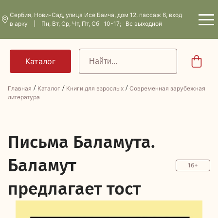
Сербия, Нови-Сад, улица Исе Баича, дом 12, пассаж 6, вход
в арку | Пн, Вт, Ср, Чт, Пт, Сб 10-17; Вс выходной
/
/
/
Главная
Каталог
Книги для взрослых
Современная зарубежная
литература
П
исьма Баламута.
Баламут
16+
предлагает тост