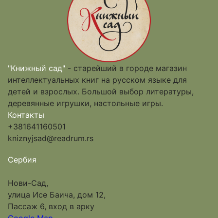
"Книжный сад"
- старейший в городе магазин
интеллектуальных книг на русском языке для
детей и взрослых. Большой выбор литературы,
деревянные игрушки, настольные игры.
Контакты
+381641160501
kniznyjsad@readrum.rs
Сербия
Нови-Сад,
улица Исе Баича, дом 12,
Пассаж 6, вход в арку