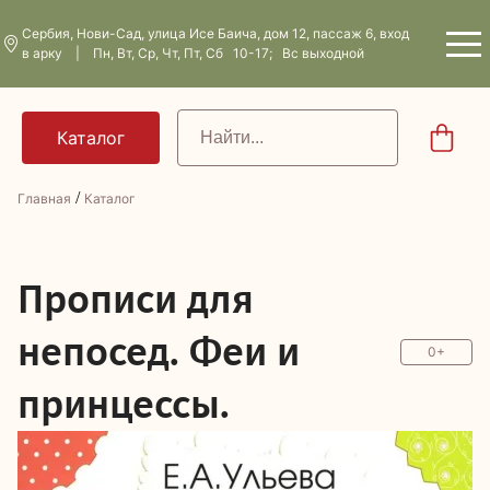
Сербия, Нови-Сад, улица Исе Баича, дом 12, пассаж 6, вход
в арку | Пн, Вт, Ср, Чт, Пт, Сб 10-17; Вс выходной
/
Главная
Каталог
П
рописи для
непосед. Феи и
0+
принцессы.