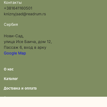
Контакты
+381641160501
kniznyjsad@readrum.rs
Сербия
Нови-Сад,
улица Исе Баича, дом 12,
Пассаж 6, вход в арку
Google Map
О нас
Каталог
Доставка и оплата
Акции