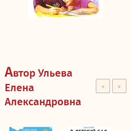
А
втор Ульева
Елена
<
>
Александровна