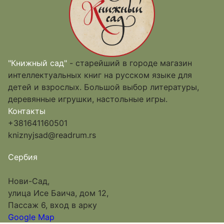
"Книжный сад"
- старейший в городе магазин
интеллектуальных книг на русском языке для
детей и взрослых. Большой выбор литературы,
деревянные игрушки, настольные игры.
Контакты
+381641160501
kniznyjsad@readrum.rs
Сербия
Нови-Сад,
улица Исе Баича, дом 12,
Пассаж 6, вход в арку
Google Map