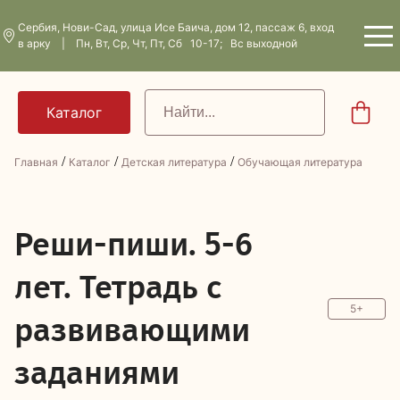
Сербия, Нови-Сад, улица Исе Баича, дом 12, пассаж 6, вход
в арку | Пн, Вт, Ср, Чт, Пт, Сб 10-17; Вс выходной
/
/
/
Главная
Каталог
Детская литература
Обучающая литература
Р
еши-пиши. 5-6
лет. Тетрадь с
5+
развивающими
заданиями