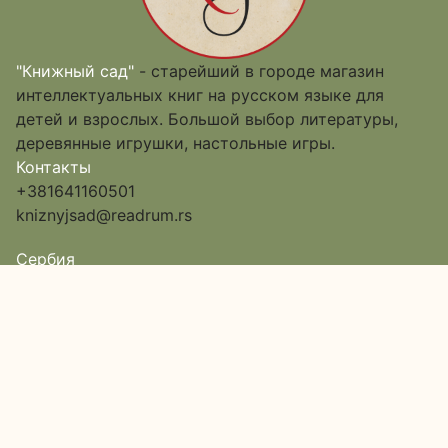
"Книжный сад"
- старейший в городе магазин
интеллектуальных книг на русском языке для
детей и взрослых. Большой выбор литературы,
деревянные игрушки, настольные игры.
Контакты
+381641160501
kniznyjsad@readrum.rs
Сербия
Нови-Сад,
улица Исе Баича, дом 12,
Пассаж 6, вход в арку
Google Map
О нас