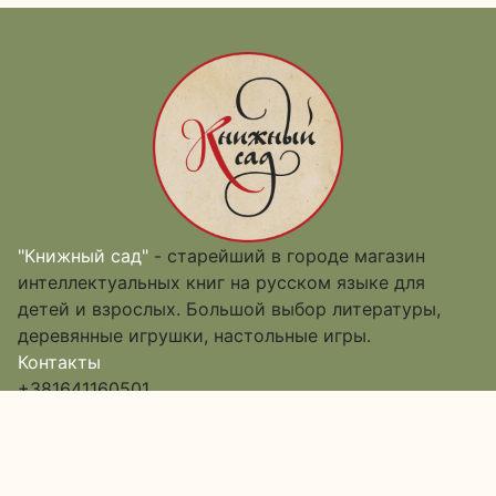
"Книжный сад"
- старейший в городе магазин
интеллектуальных книг на русском языке для
детей и взрослых. Большой выбор литературы,
деревянные игрушки, настольные игры.
Контакты
+381641160501
kniznyjsad@readrum.rs
Сербия