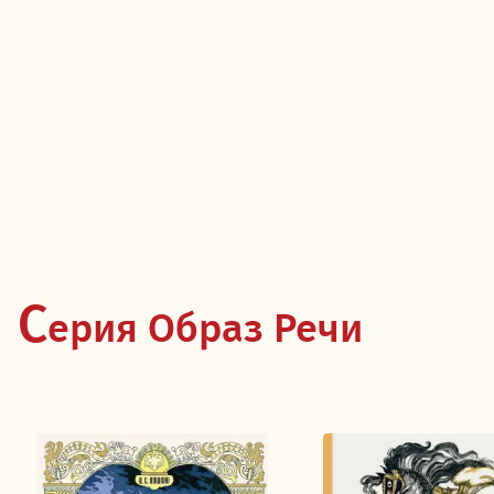
С
ерия Образ Речи