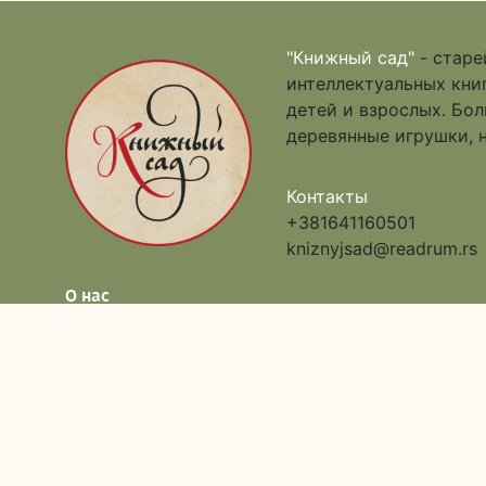
"Книжный сад"
- старе
интеллектуальных книг
детей и взрослых. Бо
деревянные игрушки, 
Контакты
+381641160501
kniznyjsad@readrum.rs
О нас
Каталог
Доставка и оплата
Акции
Обратная связь