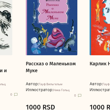
Рассказ о Маленьком
Карлик 
и и
Муке
Автор:
Автор:
ольц
Гауф Вильгельм
Гауф
Иллюстратор:
Иллюстра
Ника Гольц
0
0
1000 RSD
1000 