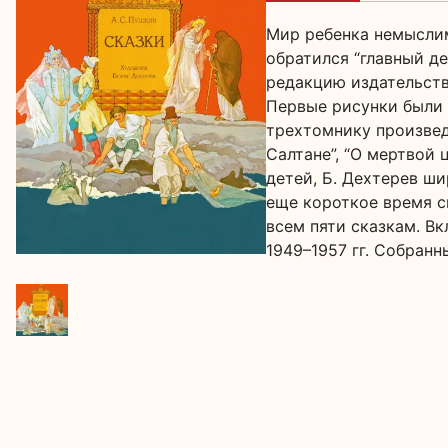
Мир ребенка немыслим
обратился “главный д
редакцию издательств
Первые рисунки были 
трехтомнику произвед
Салтане”, “О мертвой 
детей, Б. Дехтерев ш
еще короткое время с
всем пяти сказкам. В
1949–1957 гг. Собран