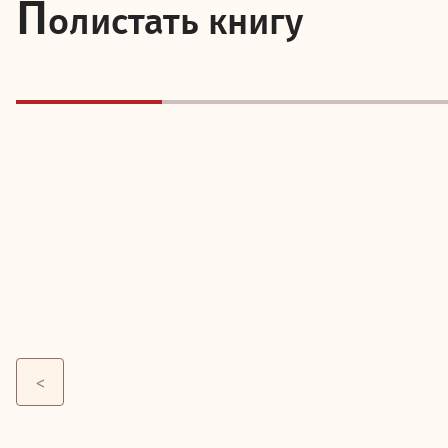
П
олистать книгу