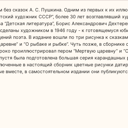
 без сказок А. С. Пушкина. Одним из первых к их ил
етский художник СССР”, более 30 лет возглавлявший х
а “Детская литература”, Борис Александрович Дехтерев
сделаны художником в 1946 году - к готовящемуся юб
ений поэта. В издание вошли по три рисунка к сказкам
царевне” и “О рыбаке и рыбке”. Чуть позже, в сборнике 
ироко проиллюстрировал пером “Мертвую царевну” и “Ск
пустя была подготовлена большая серия карандашных 
ключенные в настоящий сборник цветные рисунки дати
ные вместе, в самостоятельном издании они публикуютс