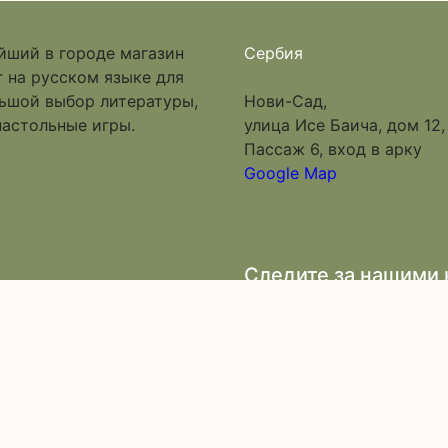
йший в городе магазин
Сербия
 на русском языке для
льшой выбор литературы,
Нови-Сад,
настольные игры.
улица Исе Баича, дом 12,
Пассаж 6, вход в арку
Google Map
Следите за нашими
Подпишитесь на на