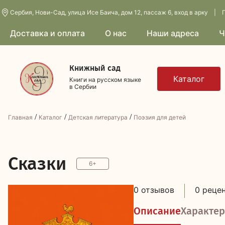
Сербия, Нови-Сад, улица Исе Баича, дом 12, пассаж 6, вход в арку | П
Доставка и оплата
О нас
Наши адреса
Ч
Книжный сад
Книги на русском языке
в Сербии
/
/
/
Главная
Каталог
Детская литература
Поэзия для детей
С
казки
6+
0 отзывов
0 реце
Описание
Характер