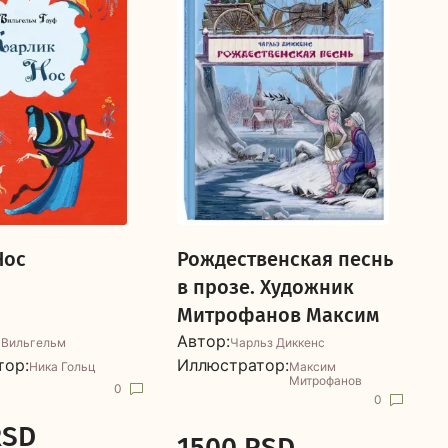
Нос
Рождественская песнь
в прозе. Художник
Митрофанов Максим
Автор:
А
 Вильгельм
Чарльз Диккенс
тор:
Иллюстратор:
И
Ника Гольц
Максим
Митрофанов
0
0
RSD
1500 RSD