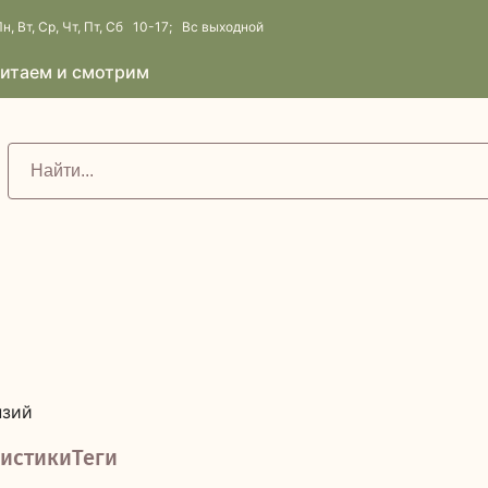
н, Вт, Ср, Чт, Пт, Сб 10-17; Вс выходной
итаем и смотрим
нзий
истики
Теги