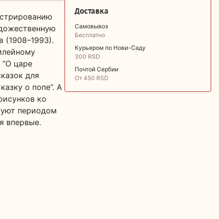
Доставка
люстрированию
Самовывоз
удожественную
Бесплатно
 (1908–1993).
Курьером по Нови-Саду
илейному
300 RSD
 “О царе
Почтой Сербии
сказок для
От 450 RSD
азку о попе”. А
рисунков ко
руют периодом
я впервые.