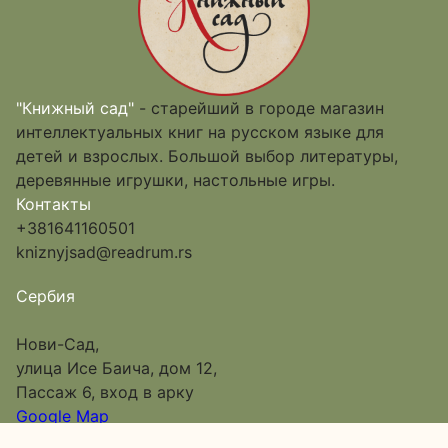
"Книжный сад"
- старейший в городе магазин
интеллектуальных книг на русском языке для
детей и взрослых. Большой выбор литературы,
деревянные игрушки, настольные игры.
Контакты
+381641160501
kniznyjsad@readrum.rs
Сербия
Нови-Сад,
улица Исе Баича, дом 12,
Пассаж 6, вход в арку
Google Map