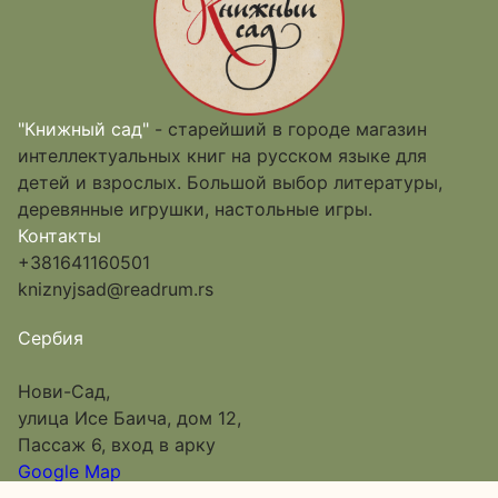
"Книжный сад"
- старейший в городе магазин
интеллектуальных книг на русском языке для
детей и взрослых. Большой выбор литературы,
деревянные игрушки, настольные игры.
Контакты
+381641160501
kniznyjsad@readrum.rs
Сербия
Нови-Сад,
улица Исе Баича, дом 12,
Пассаж 6, вход в арку
Google Map