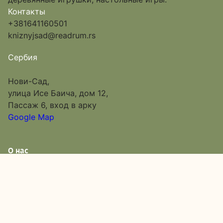
Контакты
+381641160501
kniznyjsad@readrum.rs
Сербия
Нови-Сад,
улица Исе Баича, дом 12,
Пассаж 6, вход в арку
Google Map
О нас
Каталог
Доставка и оплата
Акции