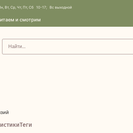
н, Вт, Ср, Чт, Пт, Сб 10-17; Вс выходной
итаем и смотрим
нзий
истики
Теги