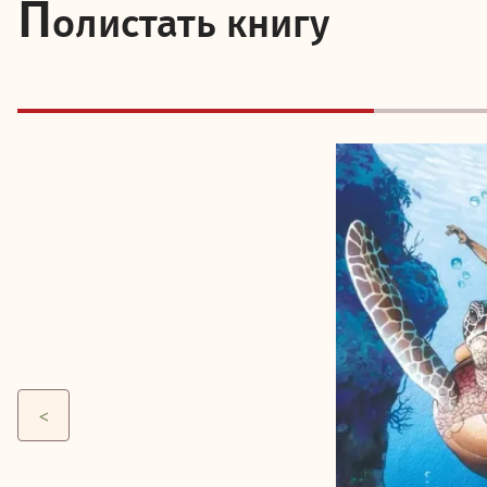
П
олистать книгу