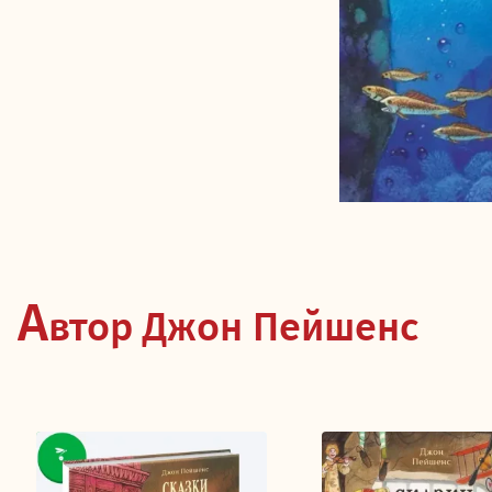
А
втор Джон Пейшенс