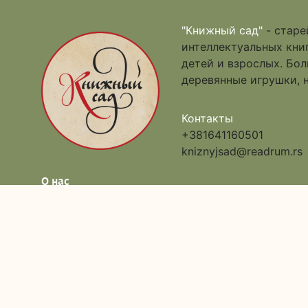
"Книжный сад"
- старе
интеллектуальных книг
детей и взрослых. Бо
деревянные игрушки, 
Контакты
+381641160501
kniznyjsad@readrum.rs
О нас
Каталог
Доставка и оплата
Акции
Обратная связь