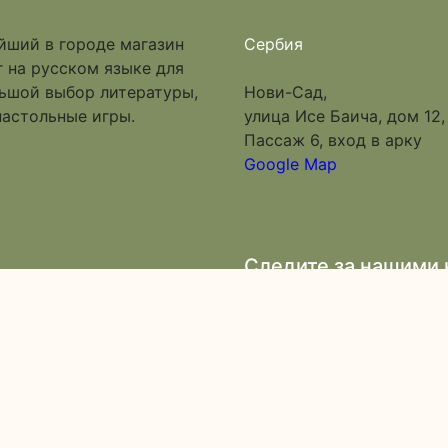
йший в городе магазин
Сербия
 на русском языке для
льшой выбор литературы,
Нови-Сад,
настольные игры.
улица Исе Баича, дом 12,
Пассаж 6, вход в арку
Google Map
Следите за нашими
Подпишитесь на на