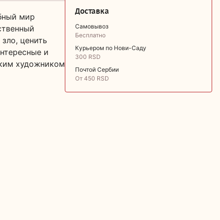
Доставка
ебный мир
Самовывоз
нственный
Бесплатно
 зло, ценить
Курьером по Нови-Саду
интересные и
300 RSD
ским художником
Почтой Сербии
От 450 RSD