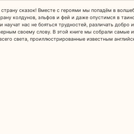
в страну сказок! Вместе с героями мы попадём в волш
трану колдунов, эльфов и фей и даже опустимся в таи
 научат нас не бояться трудностей, различать добро и
верным своему слову. В этой книге мы собрали самые 
всего света, проиллюстрированные известным англий