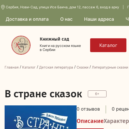
Сербия, Нови-Сад, улица Исе Баича, дом 12, пассаж 6, вход в арку | П
Доставка и оплата
О нас
Наши адреса
Ч
Книжный сад
Книги на русском языке
в Сербии
/
/
/
/
Главная
Каталог
Детская литература
Сказки
Литературные сказки
В
стране сказок
6+
0 отзывов
0 реце
Описание
Характер