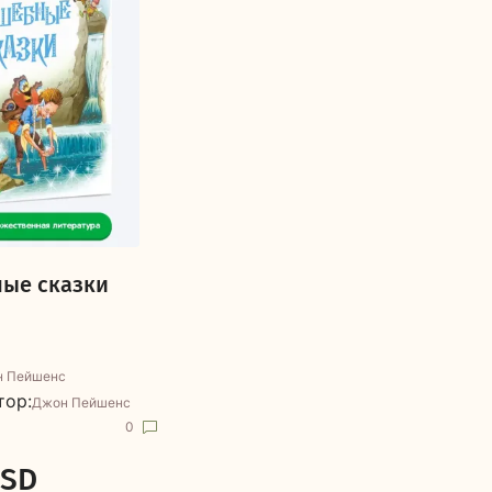
ые сказки
 Пейшенс
тор:
Джон Пейшенс
0
RSD