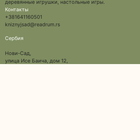
деревянные игрушки, настольные игры.
Контакты
+381641160501
kniznyjsad@readrum.rs
Сербия
Нови-Сад,
улица Исе Баича, дом 12,
Пассаж 6, вход в арку
Google Map
О нас
Каталог
Доставка и оплата
Акции