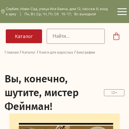
Сербия, Нови-Сад, улица Исе Баича, дом 12, пассаж 6, вход
в арку | Пн, Вт, Ср, Чт, Пт, Сб 10-17; Вс выходной
/
/
/
Главная
Каталог
Книги для взрослых
Биографии
В
ы, конечно,
шутите, мистер
12+
Фейнман!