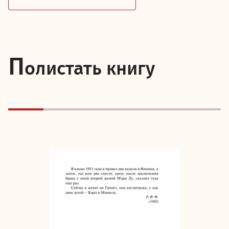
П
олистать книгу