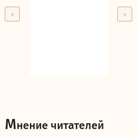
М
нение читателей