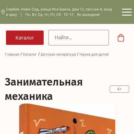
Сербия, Нови-Сад, улица Исе Баича, дом 12, пассаж 6, вход
в арку | Пн, Вт, Ср, Чт, Пт, Сб 10-17; Вс выходной
/
/
/
Главная
Каталог
Детская литература
Наука для детей
З
анимательная
6+
механика