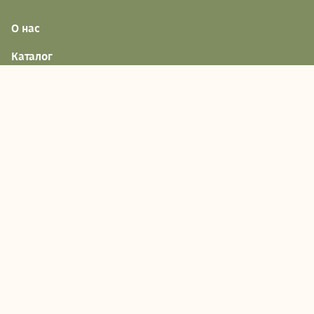
О нас
Каталог
Доставка и оплата
Акции
Обратная связь
Наши адреса
Следите за нашими новостями
Подпишитесь на нашу рассылку