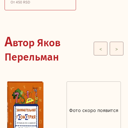
От 450 RSD
А
втор Яков
<
>
Перельман
Фото скоро появится