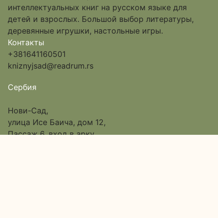
интеллектуальных книг на русском языке для
детей и взрослых. Большой выбор литературы,
деревянные игрушки, настольные игры.
Контакты
+381641160501
kniznyjsad@readrum.rs
Сербия
Нови-Сад,
улица Исе Баича, дом 12,
Пассаж 6, вход в арку
Google Map
О нас
Каталог
Доставка и оплата