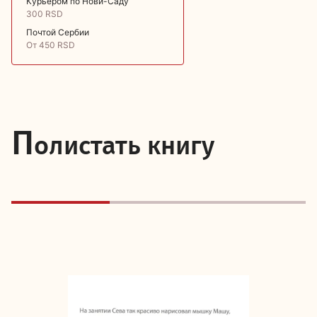
Курьером по Нови-Саду
300 RSD
Почтой Сербии
От 450 RSD
П
олистать книгу