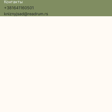
Контакты
+381641160501
kniznyjsad@readrum.rs
Сербия
Нови-Сад,
улица Исе Баича, дом 12,
Пассаж 6, вход в арку
Google Map
О нас
Каталог
Доставка и оплата
Акции
Обратная связь