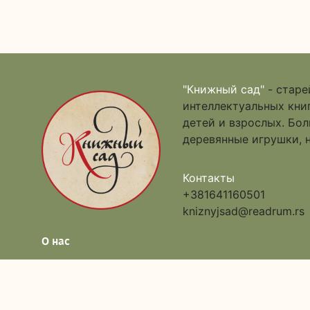
"Книжный сад"
- старе
интеллектуальных книг
детей и взрослых. Бо
деревянные игрушки, 
Контакты
+381641160501
kniznyjsad@readrum.rs
О нас
Каталог
Доставка и оплата