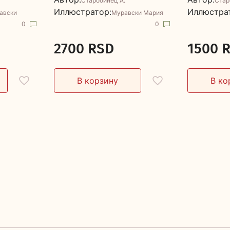
Старобинец А.
Стар
Иллюстратор:
Иллюстра
авски
Муравски Мария
0
0
2700 RSD
1500 