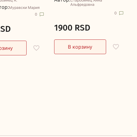
обинец А.
Старобинец Анна
Альфредовна
тор:
Муравски Мария
0
0
1900 RSD
RSD