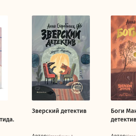
Зверский детектив
Боги Ма
тида.
детекти
Автор:
Автор: