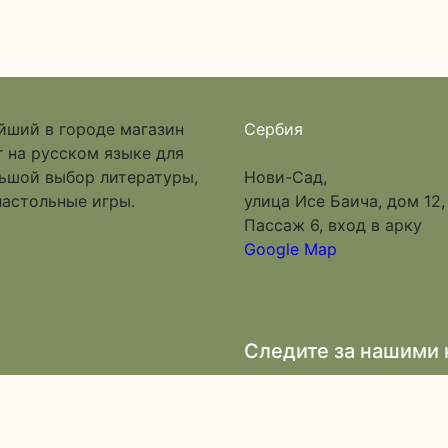
йший в городе магазин
Сербия
 на русском языке для
льшой выбор литературы,
Нови-Сад,
настольные игры.
улица Исе Баича, дом 12,
Пассаж 6, вход в арку
Google Map
Следите за нашими