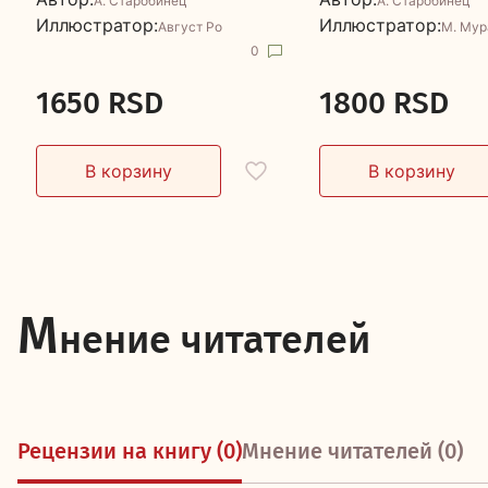
А. Старобинец
А. Старобинец
Иллюстратор:
Иллюстратор:
Август Ро
М. Мур
0
1650 RSD
1800 RSD
М
нение читателей
Рецензии на книгу (0)
Мнение читателей (0)