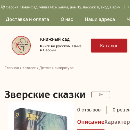
Сербия, Нови-Сад, улица Исе Баича, дом 12, пассаж 6, вход в арку | П
Доставка и оплата
О нас
Наши адреса
Ч
Книжный сад
Книги на русском языке
в Сербии
/
/
Главная
Каталог
Детская литература
З
верские сказки
6+
0 отзывов
0 реце
Описание
Характер