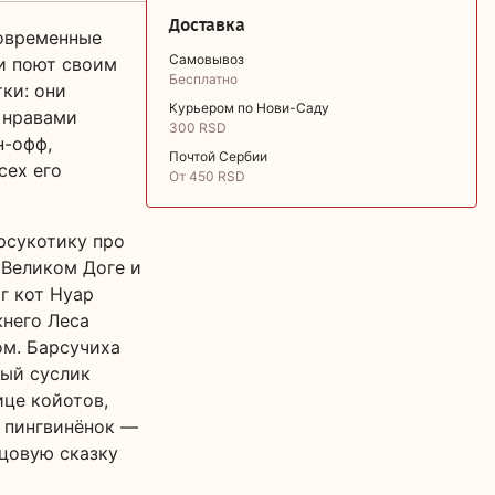
Доставка
современные
Самовывоз
и поют своим
Бесплатно
ки: они
Курьером по Нови-Саду
 нравами
300 RSD
н-офф,
Почтой Сербии
сех его
От 450 RSD
рсукотику про
 Великом Доге и
г кот Нуар
жнего Леса
м. Барсучиха
лый суслик
це койотов,
, пингвинёнок —
сцовую сказку