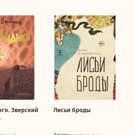
нго. Зверский
Лисьи броды
в
Автор: