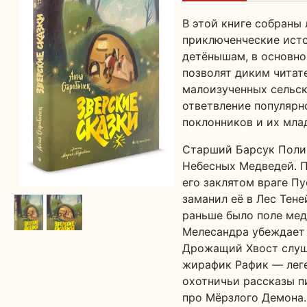
В этой книге собраны 
приключенческие исто
детёнышам, в основно
позволят диким читат
малоизученных сельск
ответвление популярн
поклонников и их мла
Старший Барсук Полиц
Небесных Медведей. П
его заклятом враге П
заманил её в Лес Тене
раньше было поле ме
Мелесандра убеждает 
Дрожащий Хвост слуша
жирафик Рафик — леге
охотничьи рассказы п
про Мёрзлого Демона.