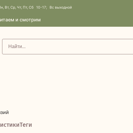
н, Вт, Ср, Чт, Пт, Сб 10-17; Вс выходной
итаем и смотрим
нзий
истики
Теги