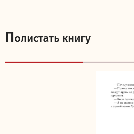
П
олистать книгу