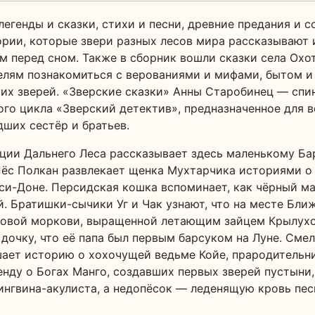
легенды и сказки, стихи и песни, древние предания и 
рии, которые звери разных лесов мира рассказывают 
м перед сном. Также в сборник вошли сказки села Охот
елям познакомиться с верованиями и мифами, бытом и
их зверей. «Зверские сказки» Анны Старобинец — спи
ого цикла «Зверский детектив», предназначенное для в
дших сестёр и братьев.
ии Дальнего Леса рассказывает здесь маленькому Ба
ёс Полкан развлекает щенка Мухтарчика историями о
уси-Доне. Персидская кошка вспоминает, как чёрный ма
й. Братишки-сычики Уг и Чак узнают, что на месте Бли
довой моркови, выращенной летающим зайцем Крылухо
дочку, что её папа был первым барсуком на Луне. Сме
ет историю о хохочущей ведьме Койе, прародительни
нду о Богах Манго, создавших первых зверей пустыни
ингвина-акулиста, а недопёсок — леденящую кровь пе