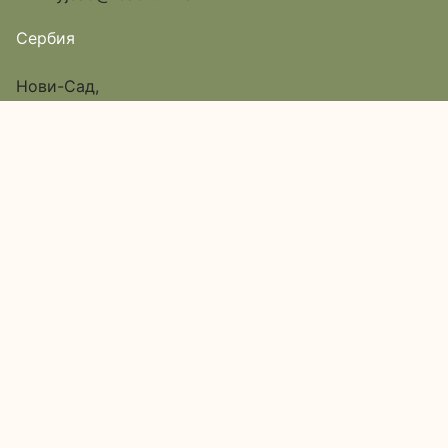
Сербия
Нови-Сад,
улица Исе Баича, дом 12,
Пассаж 6, вход в арку
Google Map
О нас
Каталог
Доставка и оплата
Акции
Обратная связь
Наши адреса