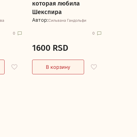
которая любила
Шекспира
Автор:
ва
Сильвана Гандольфи
0
0
1600 RSD