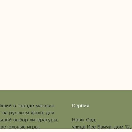
йший в городе магазин
Сербия
 на русском языке для
льшой выбор литературы,
Нови-Сад,
настольные игры.
улица Исе Баича, дом 12,