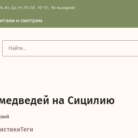
н, Вт, Ср, Чт, Пт, Сб 10-17; Вс выходной
итаем и смотрим
 медведей на Сицилию
нзий
истики
Теги