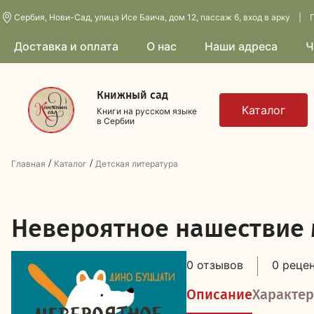
Сербия, Нови-Сад, улица Исе Баича, дом 12, пассаж 6, вход в арку | П
Доставка и оплата
О нас
Наши адреса
Ч
Книжный сад
Книги на русском языке
в Сербии
/
/
Главная
Каталог
Детская литература
Н
евероятное нашествие
0 отзывов
0 реце
Описание
Характер