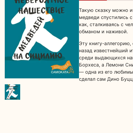
Такую сказку можно и
медведи спустились с 
как, сталкиваясь с ч
обманом и наживой.
Эту книгу-аллегорию,
назад известнейший и
среди выдающихся нац
Борхеса, а Лемони Сн
— одна из его любимы
сделал сам Дино Буцц