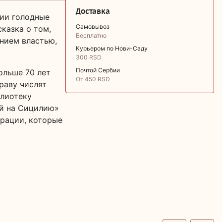
Доставка
лии голодные
Самовывоз
сказка о том,
Бесплатно
ением властью,
Курьером по Нови-Саду
300 RSD
Почтой Сербии
ольше 70 лет
От 450 RSD
раву числят
блиотеку
ей на Сицилию»
трации, которые