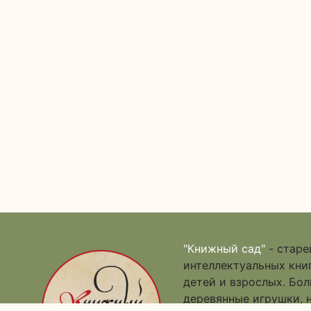
"Книжный сад"
- старе
интеллектуальных книг
детей и взрослых. Бо
деревянные игрушки, 