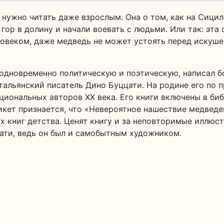
 нужно читать даже взрослым. Она о том, как на Сици
гор в долину и начали воевать с людьми. Или так: эта 
еловеком, даже медведь не может устоять перед искуш
 одновременно политическую и поэтическую, написал б
тальянский писатель Дино Буццати. На родине его по п
иональных авторов ХХ века. Его книги включены в би
икет признается, что «Невероятное нашествие медвед
х книг детства. Ценят книгу и за неповторимые иллюс
ати, ведь он был и самобытным художником.