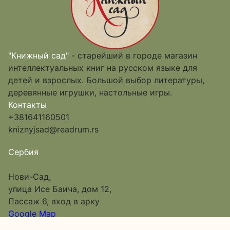
"Книжный сад"
- старейший в городе магазин
интеллектуальных книг на русском языке для
детей и взрослых. Большой выбор литературы,
деревянные игрушки, настольные игры.
Контакты
+381641160501
kniznyjsad@readrum.rs
Сербия
Нови-Сад,
улица Исе Баича, дом 12,
Пассаж 6, вход в арку
Google Map